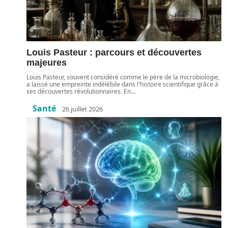
Louis Pasteur : parcours et découvertes
majeures
Louis Pasteur, souvent considéré comme le père de la microbiologie,
a laissé une empreinte indélébile dans l'histoire scientifique grâce à
ses découvertes révolutionnaires. En
…
Santé
26 juillet 2026