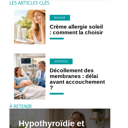
LES ARTICLES CLÉS
MALADIE
Crème allergie soleil
: comment la choisir
GROSSESSE
Décollement des
membranes : délai
avant accouchement
?
À RETENIR
Hypothyroïdie et