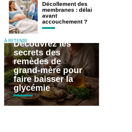
Décollement des
membranes : délai
avant
accouchement ?
À RETENIR
Découvrez les
secrets des
remèdes de
grand-mère pour
faire baisser la
glycémie