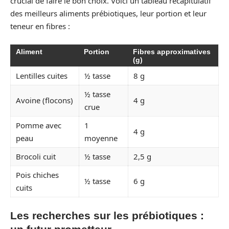
crucial de faire le bon choix. Voici un tableau récapitulatif
des meilleurs aliments prébiotiques, leur portion et leur
teneur en fibres :
Aliment
Portion
Fibres approximatives
(g)
Lentilles cuites
½ tasse
8 g
½ tasse
Avoine (flocons)
4 g
crue
Pomme avec
1
4 g
peau
moyenne
Brocoli cuit
½ tasse
2,5 g
Pois chiches
½ tasse
6 g
cuits
Les recherches sur les prébiotiques :