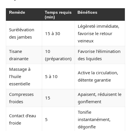
Remède
Temps requis
Bénéfices
(min)
Légèreté immédiate,
Surélévation
15 à 30
favorise le retour
des jambes
veineux
Tisane
10
Favorise l’élimination
drainante
(préparation)
des liquides
Massage à
Active la circulation,
l’huile
5 à 10
détente garantie
essentielle
Compresses
Apaisent, réduisent le
15
froides
gonflement
Tonifie
Contact d’eau
5
instantanément,
froide
dégonfle