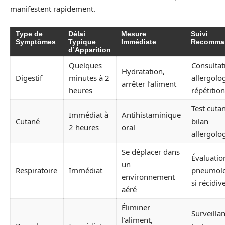
manifestent rapidement.
Type de
Délai
Mesure
Suivi
Symptômes
Typique
Immédiate
Recomma
d’Apparition
Quelques
Consultat
Hydratation,
Digestif
minutes à 2
allergolo
arrêter l’aliment
heures
répétition
Test cuta
Immédiat à
Antihistaminique
Cutané
bilan
2 heures
oral
allergolo
Se déplacer dans
Évaluatio
un
Respiratoire
Immédiat
pneumol
environnement
si récidiv
aéré
Éliminer
Surveillan
l’aliment,