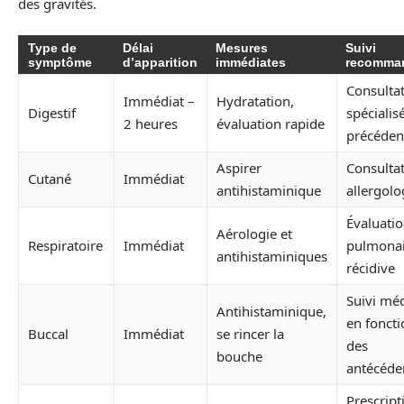
des gravités.
Type de
Délai
Mesures
Suivi
symptôme
d’apparition
immédiates
recomma
Consulta
Immédiat –
Hydratation,
Digestif
spécialisé
2 heures
évaluation rapide
précéden
Aspirer
Consulta
Cutané
Immédiat
antihistaminique
allergol
Évaluati
Aérologie et
Respiratoire
Immédiat
pulmonai
antihistaminiques
récidive
Suivi méd
Antihistaminique,
en foncti
Buccal
Immédiat
se rincer la
des
bouche
antécéde
Prescript