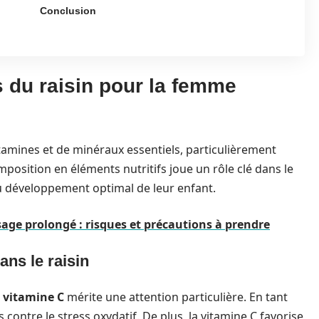
Conclusion
s du raisin pour la femme
vitamines et de minéraux essentiels, particulièrement
position en éléments nutritifs joue un rôle clé dans le
u développement optimal de leur enfant.
age prolongé : risques et précautions à prendre
ns le raisin
a
vitamine C
mérite une attention particulière. En tant
s contre le stress oxydatif. De plus, la vitamine C favorise