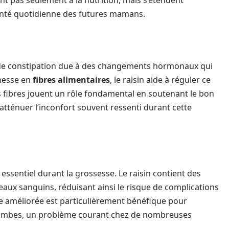
t pas seulement à la nutrition, mais s’étendent
santé quotidienne des futures mamans.
 de constipation due à des changements hormonaux qui
chesse en
fibres alimentaires
, le raisin aide à réguler ce
Les fibres jouent un rôle fondamental en soutenant le bon
atténuer l’inconfort souvent ressenti durant cette
essentiel durant la grossesse. Le raisin contient des
aux sanguins, réduisant ainsi le risque de complications
ine améliorée est particulièrement bénéfique pour
s jambes, un problème courant chez de nombreuses