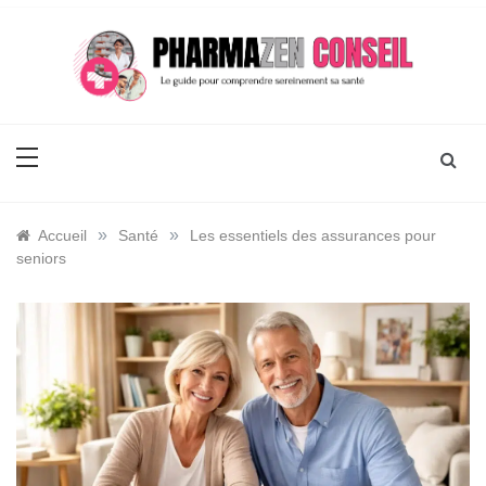
Skip
to
content
Pharmaz En Conseil
Le guide pour comprendre sa santé
»
»
Accueil
Santé
Les essentiels des assurances pour
seniors